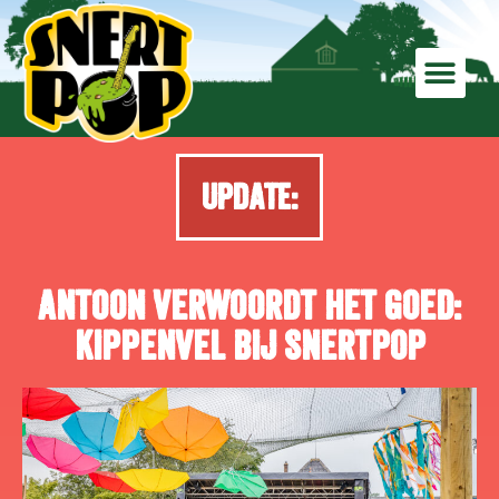
UPDATE:
Antoon verwoordt het goed:
kippenvel bij Snertpop