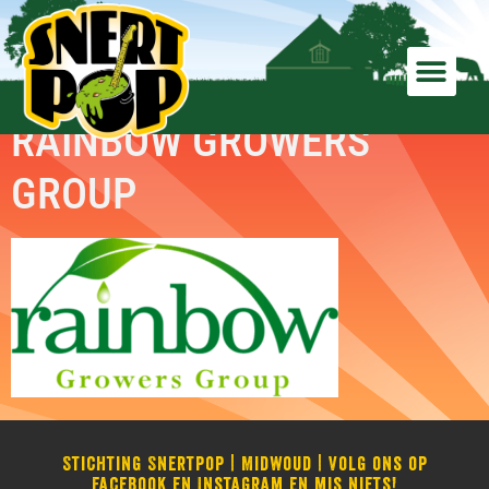
RAINBOW GROWERS
GROUP
Stichting Snertpop | Midwoud | Volg ons op
Facebook en Instagram en mis niets!